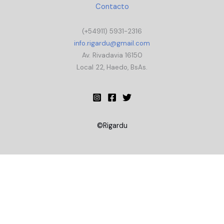
Contacto
(+54911) 5931-2316
info.rigardu@gmail.com
Av. Rivadavia 16150
Local 22, Haedo, BsAs.
©Rigardu