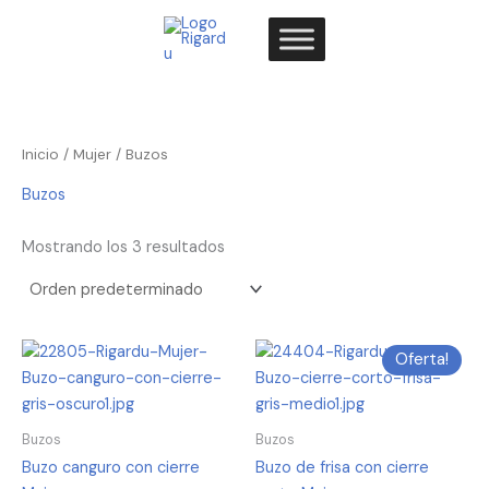
Ir
al
contenido
Inicio
/
Mujer
/ Buzos
Buzos
Mostrando los 3 resultados
Rango
Rango
Este
Este
Oferta!
de
de
producto
prod
precios:
precio
tiene
tiene
desde
desde
$ 51.019,00
$ 19.8
múltiples
múlti
Buzos
Buzos
hasta
hasta
variantes.
varia
$ 63.779,00
$ 24.
Buzo canguro con cierre
Buzo de frisa con cierre
Las
Las