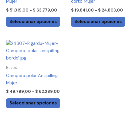
Mujer
corto Mujer
opciones
opci
$
51.019,00
-
$
63.779,00
$
19.841,00
-
$
24.803,00
se
se
pueden
pued
Seleccionar opciones
Seleccionar opciones
elegir
elegir
en
en
la
la
Rango
Este
de
página
págin
producto
precios:
de
de
tiene
desde
$ 49.799,00
producto
prod
múltiples
Buzos
hasta
variantes.
$ 62.289,00
Campera polar Antipilling
Las
Mujer
opciones
$
49.799,00
-
$
62.289,00
se
pueden
Seleccionar opciones
elegir
en
la
página