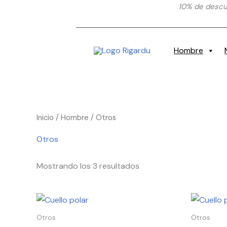
Ir
10% de descue
al
contenido
Hombre
Inicio
/
Hombre
/ Otros
Otros
Mostrando los 3 resultados
Rango
Este
de
producto
precios:
Otros
Otros
desde
tiene