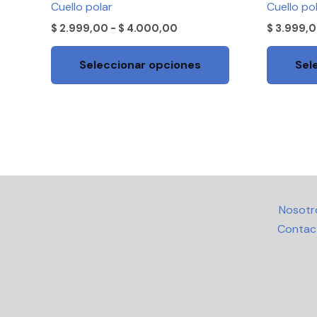
Cuello polar
Cuello pol
$ 2.999,00
múltiples
hasta
$
2.999,00
-
$
4.000,00
$
3.999,
$ 4.000,00
variantes.
Las
Seleccionar opciones
Sel
opciones
se
pueden
elegir
en
la
página
de
Nosotr
producto
Contac