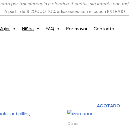
nto por transferencia o efectivo. 3 cuotas sin interés con tarj
A partir de $120.000, 10% adicionales con el cupón EXTRA10
Mujer
Niños
FAQ
Por mayor
Contacto
AGOTADO
Este
producto
Otros
tiene