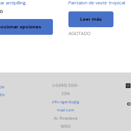
ar antipilling
Pantalon de vestir tropical
múltiples
00
variantes.
Leer más
Las
eccionar opciones
opciones
AGOTADO
se
pueden
elegir
en
la
página
(+54911) 5931-
de
os
2316
producto
to
info.rigardu@g
©
mail.com
Av. Rivadavia
16150