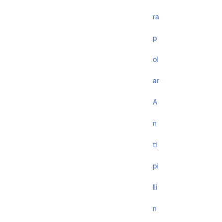
ra
p
ol
ar
A
n
ti
pi
lli
n