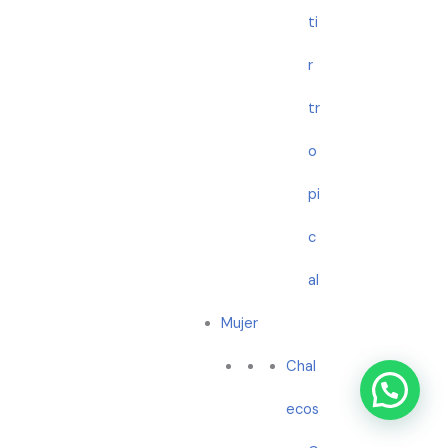
ti
r
tr
o
pi
c
al
Mujer
Chal
ecos