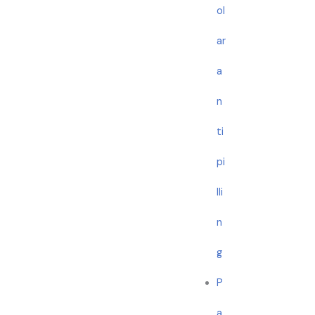
ol
ar
a
n
ti
pi
lli
n
g
P
a